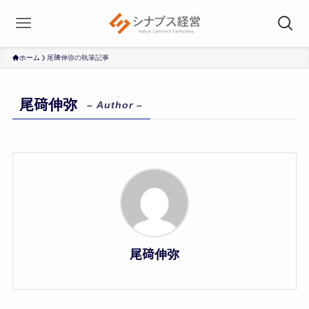
ホーム
尾𥔎伸弥の執筆記事
尾𥔎伸弥
– Author –
尾𥔎伸弥