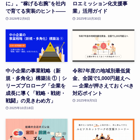
に」。“稼げる右腕”を社内
ロエミッション化支援事
で育てる実装のヒント――
業」活用ガイド
2026年2月6日
2025年10月30日
中小企業の事業戦略（新
令和7年度の地域別最低賃
規・多角化）構築法 ①｜シ
金、全国で1,000円超えへ
リーズプロローグ「企業を
― 企業が押さえておくべき
成長に導く「戦略・戦術・
対応ポイント
戦闘」の見きわめ方」
2025年9月5日
2025年10月18日